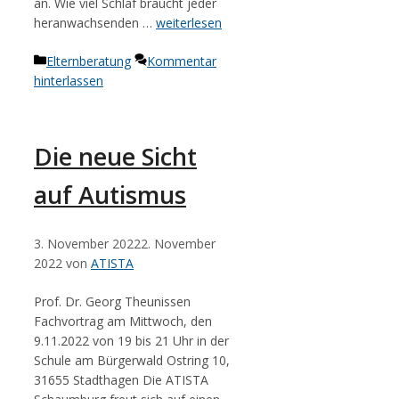
an. Wie viel Schlaf braucht jeder
heranwachsenden …
weiterlesen
Kategorien
Elternberatung
Kommentar
hinterlassen
Die neue Sicht
auf Autismus
3. November 2022
2. November
2022
von
ATISTA
Prof. Dr. Georg Theunissen
Fachvortrag am Mittwoch, den
9.11.2022 von 19 bis 21 Uhr in der
Schule am Bürgerwald Ostring 10,
31655 Stadthagen Die ATISTA