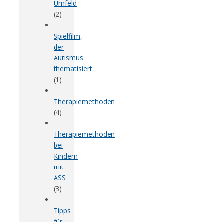
Umfeld
(2)
Spielfilm,
der
Autismus
thematisiert
(1)
Therapiemethoden
(4)
Therapiemethoden
bei
Kindern
mit
ASS
(3)
Tipps
für