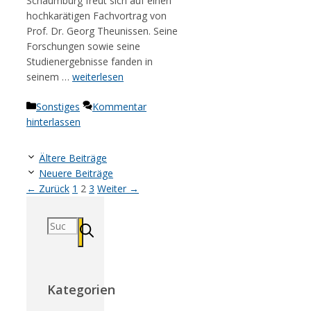
Schaumburg freut sich auf einen
hochkarätigen Fachvortrag von
Prof. Dr. Georg Theunissen. Seine
Forschungen sowie seine
Studienergebnisse fanden in
seinem …
weiterlesen
Kategorien
Sonstiges
Kommentar
hinterlassen
Ältere Beiträge
Neuere Beiträge
Seite
Seite
Seite
←
Zurück
1
2
3
Weiter
→
Suchen
nach:
Kategorien