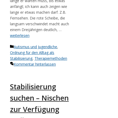
lange er warten muss, bis etwas
anfängt; ich kann auch zeigen wie
lange er etwas machen darf. Z.B.
Fernsehen. Die rote Scheibe, die
langsam verschwindet macht auch
einem Dreijährigen deutlich, …
weiterlesen
Kategorien
Autismus und Jugendliche
,
Ordnung für den Alltag als
Stabilisierung
,
Therapiemethoden
Kommentar hinterlassen
Stabilisierung
suchen – Nischen
zur Verfügung