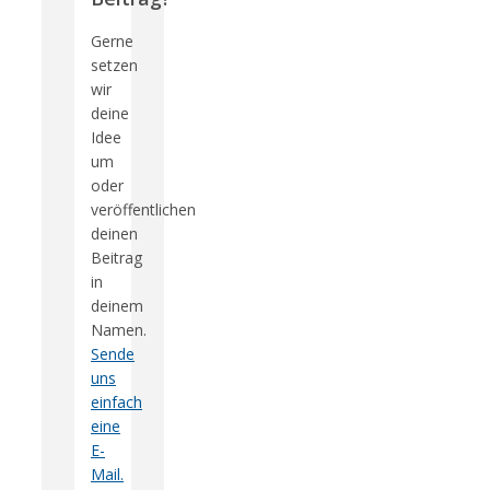
Gerne
setzen
wir
deine
Idee
um
oder
veröffentlichen
deinen
Beitrag
in
deinem
Namen.
Sende
uns
einfach
eine
E-
Mail.