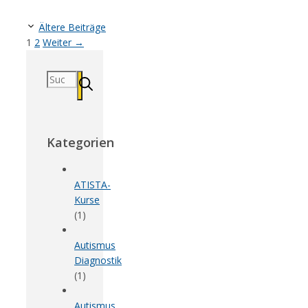
Ältere Beiträge
Seite
Seite
1
2
Weiter
→
Suchen
nach:
Kategorien
ATISTA-
Kurse
(1)
Autismus
Diagnostik
(1)
Autismus