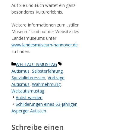
Auf Sie und Euch wartet ein ganz
besonderes Kulturerlebnis.
Weitere Informationen zum „stillen
Museum“ sind auf der Website des
Landesmuseums unter
www.landesmuseum-hannover.de
zu finden.
Kategorien
Schlagwörter
WELTAUTISMUSTAG
Autismus
,
Selbsterfahrung
,
Spezialinteressen
,
Vorträge
Autismus
,
Wahrnehmung
,
Weltautismustag
Autist werden
Schilderungen eines 63-jährigen
Asperger Autisten
Schreibe einen