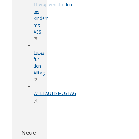
Therapiemethoden
bei
Kindern
mit
ASS
(3)
Tipps
für
den
Alltag
(2)
WELTAUTISMUSTAG
(4)
Neue