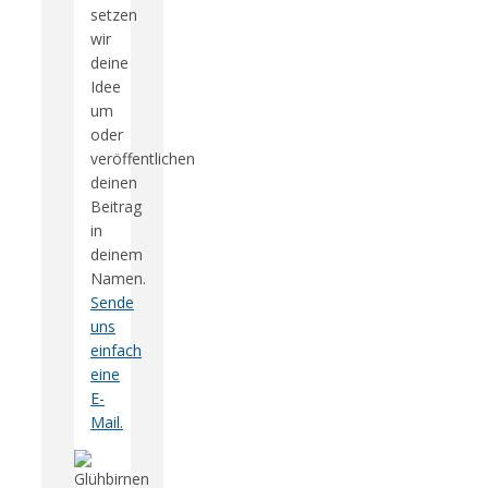
setzen
wir
deine
Idee
um
oder
veröffentlichen
deinen
Beitrag
in
deinem
Namen.
Sende
uns
einfach
eine
E-
Mail.