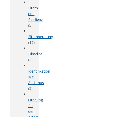
Eltern
und
Resilienz
(5)
Elternberatung
(17)
Filmclips
(4)
Identifikation
Mit
Autismus
(5)
Ordnung
für
den