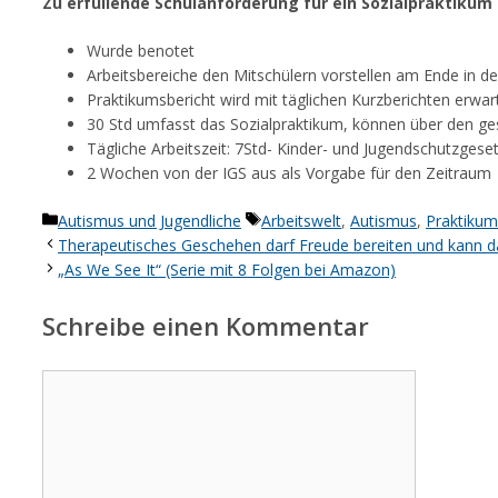
Zu erfüllende Schulanforderung für ein Sozialpraktikum
Wurde benotet
Arbeitsbereiche den Mitschülern vorstellen am Ende in de
Praktikumsbericht wird mit täglichen Kurzberichten erwar
30 Std umfasst das Sozialpraktikum, können über den g
Tägliche Arbeitszeit: 7Std- Kinder- und Jugendschutzgese
2 Wochen von der IGS aus als Vorgabe für den Zeitraum
Kategorien
Schlagwörter
Autismus und Jugendliche
Arbeitswelt
,
Autismus
,
Praktikum
Therapeutisches Geschehen darf Freude bereiten und kann d
„As We See It“ (Serie mit 8 Folgen bei Amazon)
Schreibe einen Kommentar
Kommentar