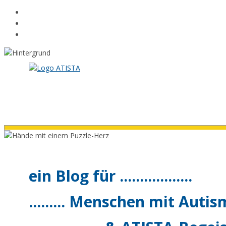
Zum
Inhalt
springen
ein Blog für ..................
......... Menschen mit Autismu