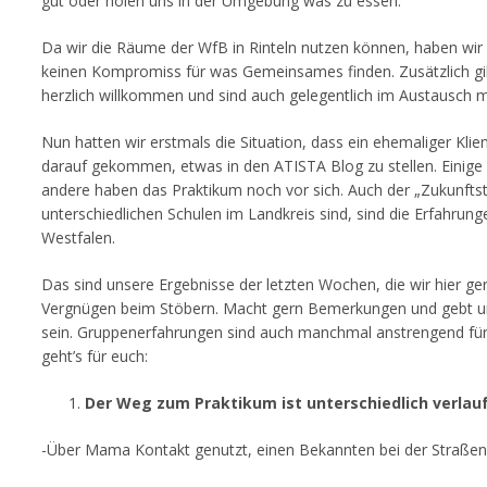
gut oder holen uns in der Umgebung was zu essen.
Da wir die Räume der WfB in Rinteln nutzen können, haben wir 
keinen Kompromiss für was Gemeinsames finden. Zusätzlich gib
herzlich willkommen und sind auch gelegentlich im Austausch mi
Nun hatten wir erstmals die Situation, dass ein ehemaliger Klie
darauf gekommen, etwas in den ATISTA Blog zu stellen. Einig
andere haben das Praktikum noch vor sich. Auch der „Zukunfts
unterschiedlichen Schulen im Landkreis sind, sind die Erfahrun
Westfalen.
Das sind unsere Ergebnisse der letzten Wochen, die wir hier ge
Vergnügen beim Stöbern. Macht gern Bemerkungen und gebt un
sein. Gruppenerfahrungen sind auch manchmal anstrengend für j
geht’s für euch:
Der Weg zum Praktikum ist unterschiedlich verlau
-Über Mama Kontakt genutzt, einen Bekannten bei der Straßen