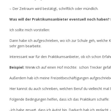
– Der Zeitraum wird bestätigt, schriftlich oder mündlich.
Was will der Praktikumsanbieter eventuell noch haben? 
Ich sollte mich vorstellen:
Dann habe ich aufgeschrieben, wo ich zur Schule geh, welche K
sehr gern bearbeite.
Interessant war für den Praktikumsanbieter, ob ich schon Erfa
Beispiel:
Wen
n
ich auf einen Hof möchte: schon Trecker gefa
Außerdem hab ich meine Freizeitbeschäftigungen aufgeschrieb
Hier kannst du auch schreiben, welchen Beruf du vielleicht mal le
Folgende Bedingungen helfen, dass ich das Praktikum schaffe:
-Ich habe gesagt, dass ich Autist bin. Dadurch hab ich gedacht, 