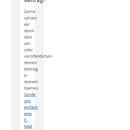
Beitrag?
Gerne
setzen
wir
deine
Idee
um
oder
veröffentlichen
deinen
Beitrag
in
deinem
Namen.
Sende
uns
einfach
eine
E-
Mail.