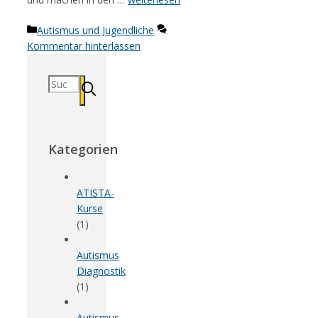
Kategorien
Autismus und Jugendliche
Kommentar hinterlassen
Suchen
nach:
Kategorien
ATISTA-
Kurse
(1)
Autismus
Diagnostik
(1)
Autismus