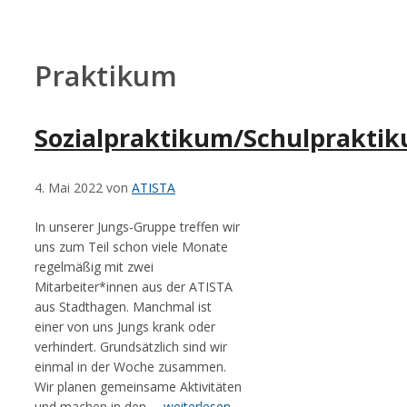
Zum
Inhalt
springen
Praktikum
Sozialpraktikum/Schulprakti
4. Mai 2022
von
ATISTA
In unserer Jungs-Gruppe treffen wir
uns zum Teil schon viele Monate
regelmäßig mit zwei
Mitarbeiter*innen aus der ATISTA
aus Stadthagen. Manchmal ist
einer von uns Jungs krank oder
verhindert. Grundsätzlich sind wir
einmal in der Woche zusammen.
Wir planen gemeinsame Aktivitäten
und machen in den …
weiterlesen