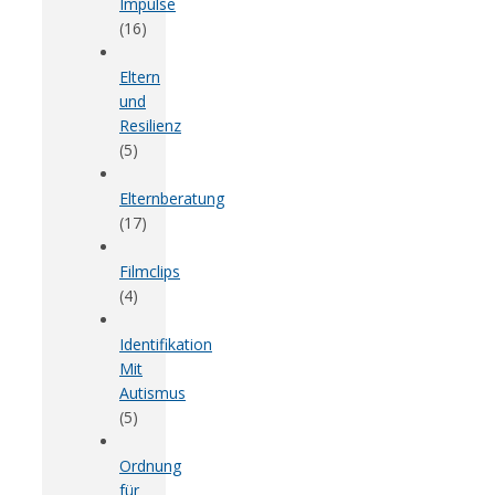
Impulse
(16)
Eltern
und
Resilienz
(5)
Elternberatung
(17)
Filmclips
(4)
Identifikation
Mit
Autismus
(5)
Ordnung
für