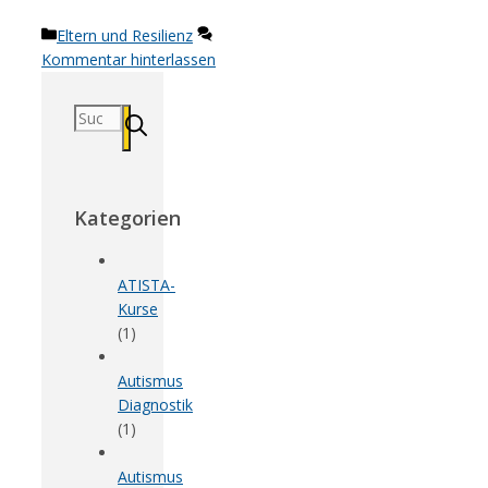
Kategorien
Eltern und Resilienz
Kommentar hinterlassen
Suchen
nach:
Kategorien
ATISTA-
Kurse
(1)
Autismus
Diagnostik
(1)
Autismus