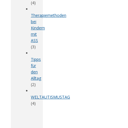
(4)
Therapiemethoden
bei
Kindern
mit
ASS
(3)
Tipps
für
den
Alltag
(2)
WELTAUTISMUSTAG
(4)