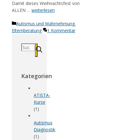
Damit dieses Weihnachtsfest von
ALLEN …
weiterlesen
Kategorien
Autismus und Wahrnehmung
,
Elternberatung
1 Kommentar
Suchen
nach:
Kategorien
ATISTA-
Kurse
(1)
Autismus
Diagnostik
(1)