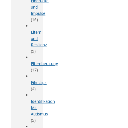
Eindrücke
und
Impulse
(16)
Eltern
und
Resilienz
(5)
Elternberatung
(17)
Filmclips
(4)
Identifikation
Mit
Autismus
(5)