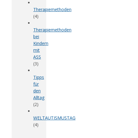
Therapiemethoden
(4)
Therapiemethoden
bei
Kindern
mit
ASS
(3)
Tipps
für
den
Alltag
(2)
WELTAUTISMUSTAG
(4)