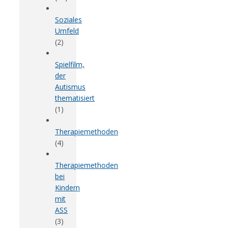
Soziales
Umfeld
(2)
Spielfilm,
der
Autismus
thematisiert
(1)
Therapiemethoden
(4)
Therapiemethoden
bei
Kindern
mit
ASS
(3)