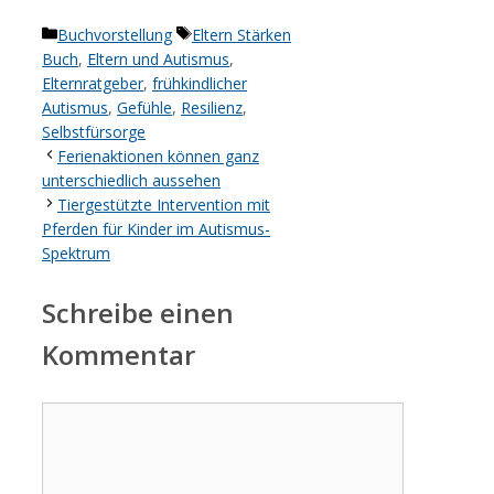
Kategorien
Schlagwörter
Buchvorstellung
Eltern Stärken
Buch
,
Eltern und Autismus
,
Elternratgeber
,
frühkindlicher
Autismus
,
Gefühle
,
Resilienz
,
Selbstfürsorge
Ferienaktionen können ganz
unterschiedlich aussehen
Tiergestützte Intervention mit
Pferden für Kinder im Autismus-
Spektrum
Schreibe einen
Kommentar
Kommentar