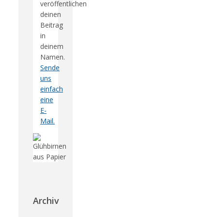
veröffentlichen
deinen
Beitrag
in
deinem
Namen.
Sende
uns
einfach
eine
E-
Mail.
Archiv