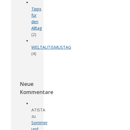
Tipps
für
den
Alltag
(2)
WELTAUTISMUSTAG
(4)
Neue
Kommentare
ATISTA
zu
Sommer
und