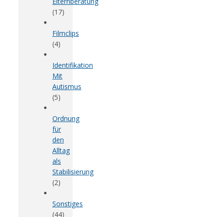
Elternberatung
(17)
Filmclips
(4)
Identifikation
Mit
Autismus
(5)
Ordnung
für
den
Alltag
als
Stabilisierung
(2)
Sonstiges
(44)