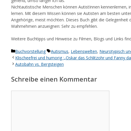
gehend, umso länger ich las.
Nichtautistische Menschen können AutistInnen kennenlernen, 
lernen. Mit diesem Wissen können sie Autisten am besten unte
Angehörige, meist möchten. Dieses Buch gibt die Gelegenheit daz
Wahrnehmen anzueignen: Sehr zu empfehlen.
Weitere Buchtipps und Hinweise zu Filmen, Blogs und Links fin
Kategorien
Schlagwörter
Buchvorstellung
Autismus
,
Lebenswelten
,
Neurotypisch und
Klischeefrei und humorig :„Oskar das Schlitzohr und Fanny da
Autobahn vs. Bergsteigen
Schreibe einen Kommentar
Kommentar