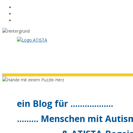
Zum
Inhalt
springen
ein Blog für ..................
......... Menschen mit Autismu