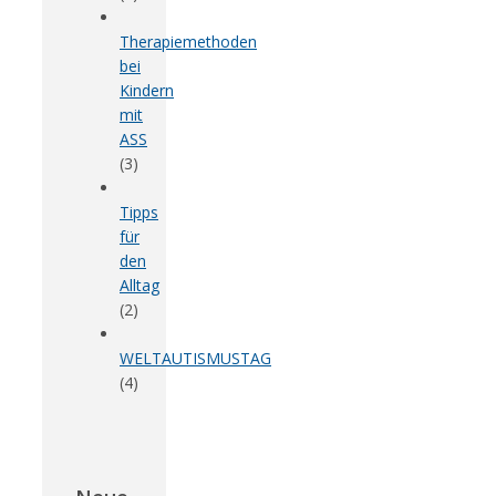
Therapiemethoden
bei
Kindern
mit
ASS
(3)
Tipps
für
den
Alltag
(2)
WELTAUTISMUSTAG
(4)