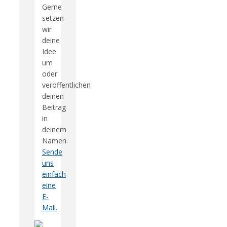
Gerne
setzen
wir
deine
Idee
um
oder
veröffentlichen
deinen
Beitrag
in
deinem
Namen.
Sende
uns
einfach
eine
E-
Mail.