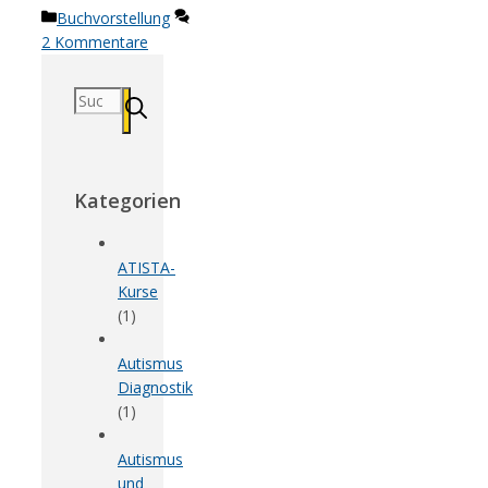
Kategorien
Buchvorstellung
2 Kommentare
Suchen
nach:
Kategorien
ATISTA-
Kurse
(1)
Autismus
Diagnostik
(1)
Autismus
und