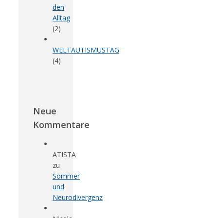
den
Alltag
(2)
WELTAUTISMUSTAG
(4)
Neue
Kommentare
ATISTA
zu
Sommer
und
Neurodivergenz