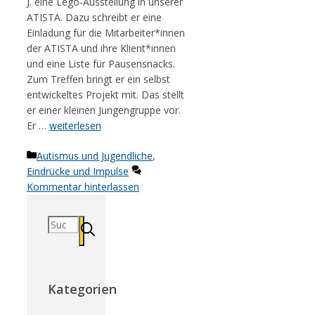
J. eine Lego-Ausstellung in unserer
ATISTA. Dazu schreibt er eine
Einladung für die Mitarbeiter*innen
der ATISTA und ihre Klient*innen
und eine Liste für Pausensnacks.
Zum Treffen bringt er ein selbst
entwickeltes Projekt mit. Das stellt
er einer kleinen Jungengruppe vor.
Er …
weiterlesen
Kategorien
Autismus und Jugendliche
,
Eindrücke und Impulse
Kommentar hinterlassen
Suchen
nach:
Kategorien