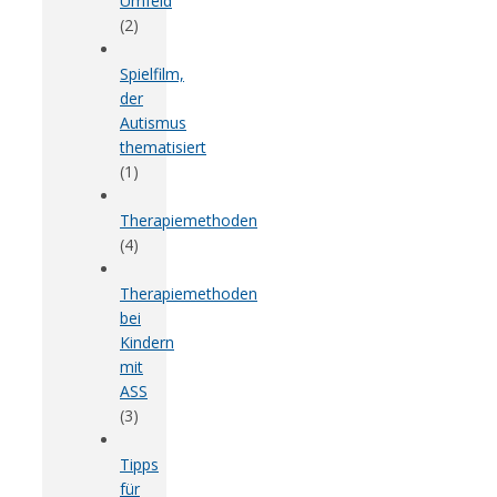
Umfeld
(2)
Spielfilm,
der
Autismus
thematisiert
(1)
Therapiemethoden
(4)
Therapiemethoden
bei
Kindern
mit
ASS
(3)
Tipps
für