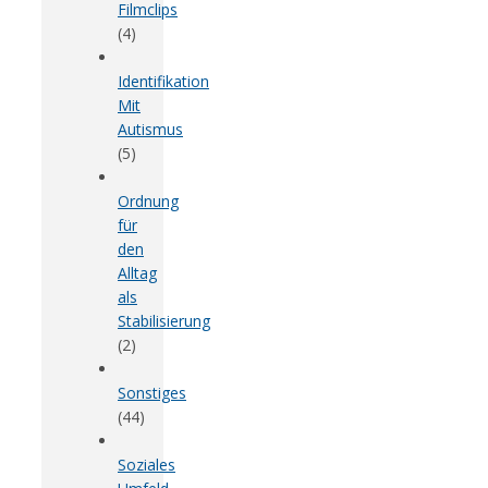
Filmclips
(4)
Identifikation
Mit
Autismus
(5)
Ordnung
für
den
Alltag
als
Stabilisierung
(2)
Sonstiges
(44)
Soziales