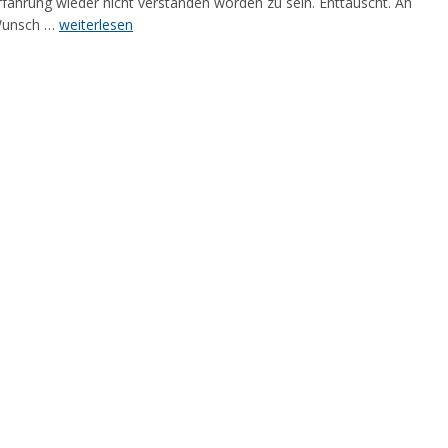
fahrung wieder nicht verstanden worden zu sein. Enttäuscht. An
r Wunsch …
weiterlesen