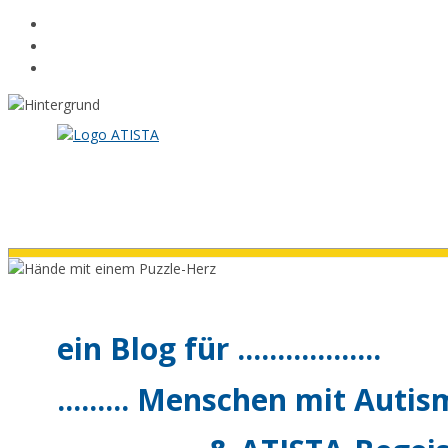
Zum
Inhalt
springen
ein Blog für ..................
......... Menschen mit Autismu