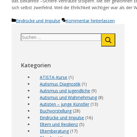
das Bekannte –Sichere-Vertraute stolpern. Mit der gewonnen Er
sich selbst zweifelnd. Weil die Ehrlichkeit wichtiger war als de
Kategorien
Eindrücke und Impulse
Kommentar hinterlassen
Suchen
nach:
Kategorien
ATISTA-Kurse
(1)
Autismus Diagnostik
(1)
Autismus und Jugendliche
(9)
Autismus und Wahrnehmung
(8)
Autisten – junge Künstler
(13)
Buchvorstellung
(28)
Eindrücke und Impulse
(16)
Eltern und Resilienz
(5)
Elternberatung
(17)