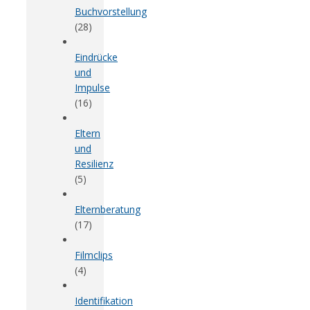
Buchvorstellung
(28)
Eindrücke
und
Impulse
(16)
Eltern
und
Resilienz
(5)
Elternberatung
(17)
Filmclips
(4)
Identifikation