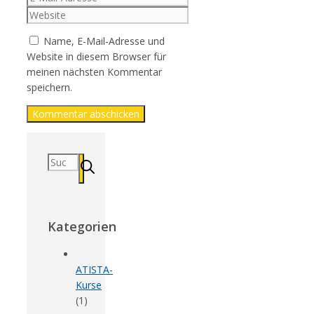
Mail-
Website
Adresse
Name, E-Mail-Adresse und
Website in diesem Browser für
meinen nächsten Kommentar
speichern.
Suchen
nach:
Kategorien
ATISTA-
Kurse
(1)