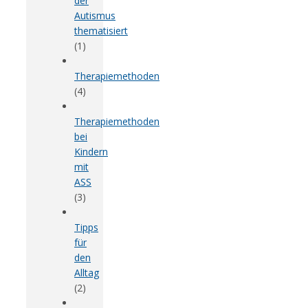
der
Autismus
thematisiert
(1)
Therapiemethoden
(4)
Therapiemethoden
bei
Kindern
mit
ASS
(3)
Tipps
für
den
Alltag
(2)