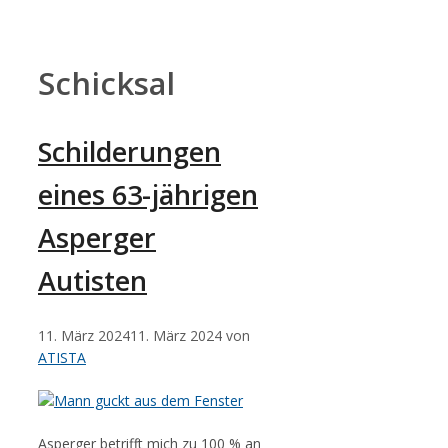
Zum
Inhalt
springen
Schicksal
Schilderungen
eines 63-jährigen
Asperger
Autisten
11. März 2024
11. März 2024
von
ATISTA
Asperger betrifft mich zu 100 % an