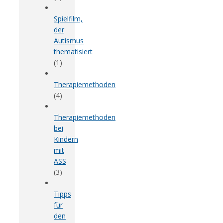
Spielfilm,
der
Autismus
thematisiert
(1)
Therapiemethoden
(4)
Therapiemethoden
bei
Kindern
mit
ASS
(3)
Tipps
für
den