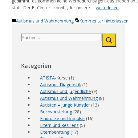
gedimmt, es kommen keine Werbedurchsagen, das Piepen an der
statt. Der E- Center schreibt, für unsere …
weiterlesen
Kategorien
Autismus und Wahrnehmung
Kommentar hinterlassen
Suchen
nach:
Kategorien
ATISTA-Kurse
(1)
Autismus Diagnostik
(1)
Autismus und Jugendliche
(9)
Autismus und Wahrnehmung
(8)
Autisten – junge Künstler
(13)
Buchvorstellung
(28)
Eindrücke und Impulse
(16)
Eltern und Resilienz
(5)
Elternberatung
(17)