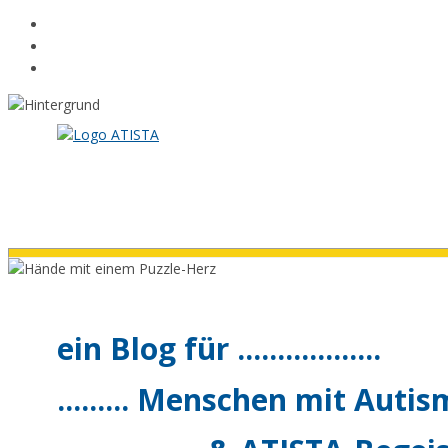
Zum
Inhalt
springen
ein Blog für ..................
......... Menschen mit Autismu