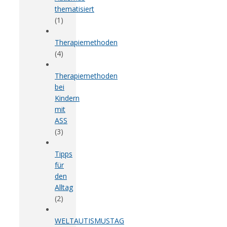
thematisiert
(1)
Therapiemethoden
(4)
Therapiemethoden
bei
Kindern
mit
ASS
(3)
Tipps
für
den
Alltag
(2)
WELTAUTISMUSTAG