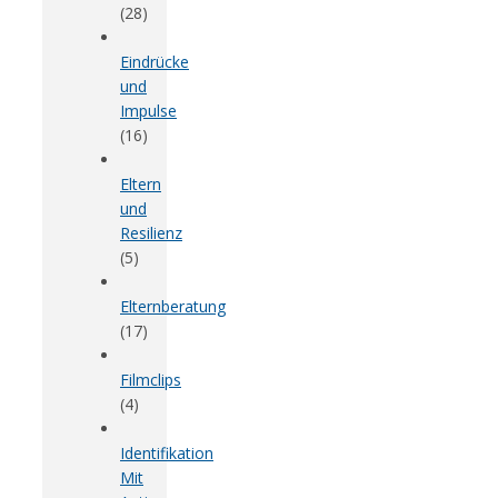
(28)
Eindrücke
und
Impulse
(16)
Eltern
und
Resilienz
(5)
Elternberatung
(17)
Filmclips
(4)
Identifikation
Mit