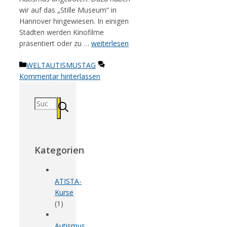
wir auf das „Stille Museum“ in
Hannover hingewiesen. In einigen
Städten werden Kinofilme
präsentiert oder zu …
weiterlesen
Kategorien
WELTAUTISMUSTAG
Kommentar hinterlassen
Suchen
nach:
Kategorien
ATISTA-
Kurse
(1)
Autismus