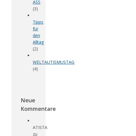
ASS
(3)
Tipps
für
den
Alltag
(2)
WELTAUTISMUSTAG
(4)
Neue
Kommentare
ATISTA
zu