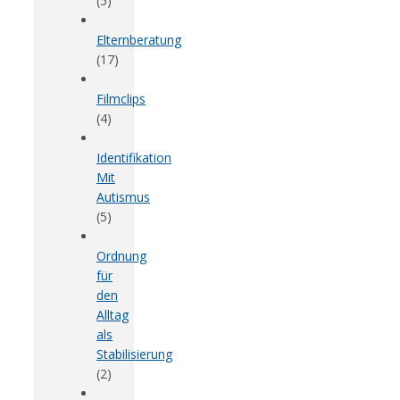
(5)
Elternberatung
(17)
Filmclips
(4)
Identifikation
Mit
Autismus
(5)
Ordnung
für
den
Alltag
als
Stabilisierung
(2)