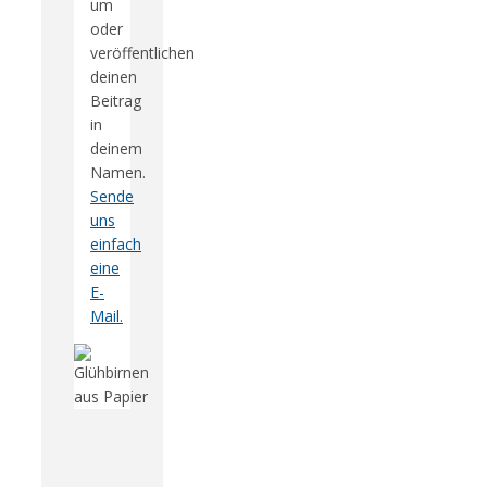
um
oder
veröffentlichen
deinen
Beitrag
in
deinem
Namen.
Sende
uns
einfach
eine
E-
Mail.