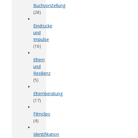
Buchvorstellung
(28)
Eindrücke
und
Impulse
(16)
Eltern
und
Resilienz
(5)
Elternberatung
(17)
Filmclips
(4)
Identifikation