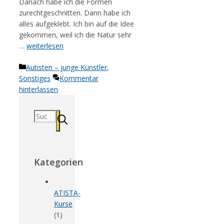
Danach habe ich die Formen
zurechtgeschnitten. Dann habe ich
alles aufgeklebt. Ich bin auf die Idee
gekommen, weil ich die Natur sehr
…
weiterlesen
Kategorien
Autisten – junge Künstler
,
Sonstiges
Kommentar
hinterlassen
Suchen
nach:
Kategorien
ATISTA-
Kurse
(1)