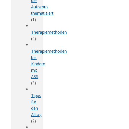
der
Autismus
thematisiert
(1)
Therapiemethoden
(4)
Therapiemethoden
bei
Kindern
mit
ASS
(3)
Tipps
für
den
Alltag
(2)