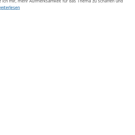
e ich mir, mehr Aufmerksamkeit für das Thema zu schaffen und
eiterlesen