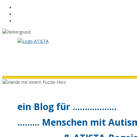
Zum
Inhalt
springen
ein Blog für ..................
......... Menschen mit Autismu