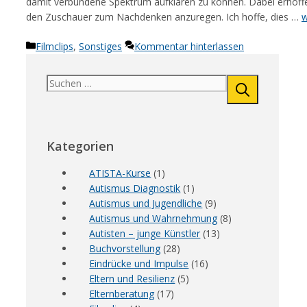
damit verbundene Spektrum aufklären zu können. Dabei erhoff
den Zuschauer zum Nachdenken anzuregen. Ich hoffe, dies …
w
Kategorien
Filmclips
,
Sonstiges
Kommentar hinterlassen
Suchen
nach:
Kategorien
ATISTA-Kurse
(1)
Autismus Diagnostik
(1)
Autismus und Jugendliche
(9)
Autismus und Wahrnehmung
(8)
Autisten – junge Künstler
(13)
Buchvorstellung
(28)
Eindrücke und Impulse
(16)
Eltern und Resilienz
(5)
Elternberatung
(17)