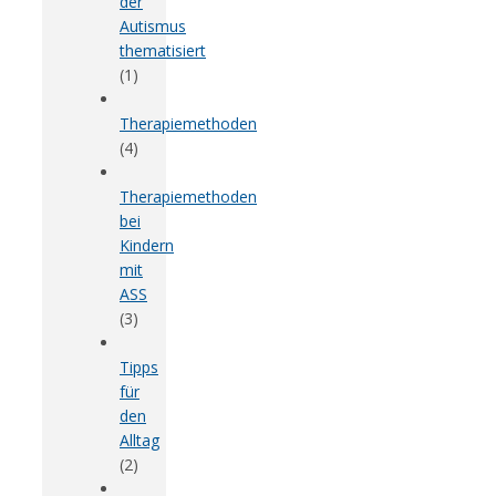
der
Autismus
thematisiert
(1)
Therapiemethoden
(4)
Therapiemethoden
bei
Kindern
mit
ASS
(3)
Tipps
für
den
Alltag
(2)