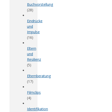
Buchvorstellung
(28)
Eindrücke
und
Impulse
(16)
Eltern
und
Resilienz
(5)
Elternberatung
(17)
Filmclips
(4)
Identifikation