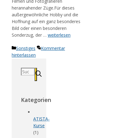
Filmen und Fotografieren
herannahender Züge.Für dieses
außergewöhnliche Hobby und die
Hoffnung auf ein ganz besonderes
Bild oder einen besonderen
Sonderzug, der …
weiterlesen
Kategorien
Sonstiges
Kommentar
hinterlassen
Suchen
nach:
Kategorien
ATISTA-
Kurse
(1)