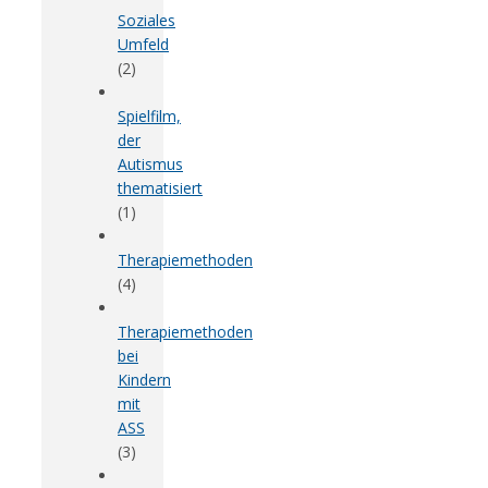
Soziales
Umfeld
(2)
Spielfilm,
der
Autismus
thematisiert
(1)
Therapiemethoden
(4)
Therapiemethoden
bei
Kindern
mit
ASS
(3)