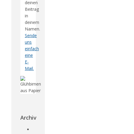
deinen
Beitrag
in
deinem
Namen.
Sende
uns
einfach
eine
E-
Mail.
Archiv