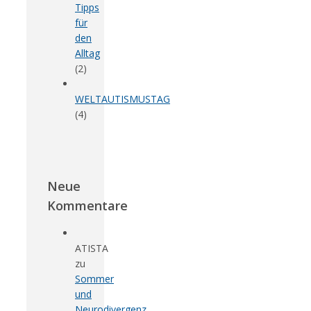
Tipps
für
den
Alltag
(2)
WELTAUTISMUSTAG
(4)
Neue
Kommentare
ATISTA
zu
Sommer
und
Neurodivergenz